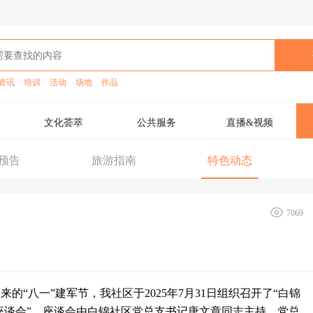
资讯
培训
活动
场地
作品
文化荟萃
公共服务
直播&视频
预告
旅游指南
特色动态
7069
来的“八一”建军节，我社区于2025年7月31日组织召开了“白锦
座谈会”。座谈会由白锦社区党总支书记唐文章同志主持，党总