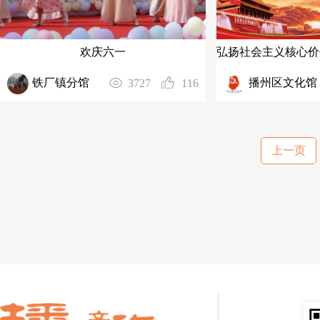
欢庆六一
铁厂镇分馆
播州区文化馆
3727
116
上一页